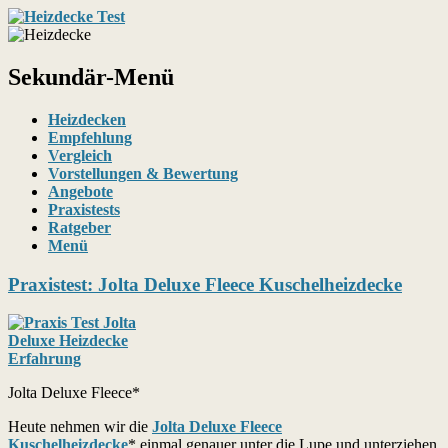
Ratgeber, Tests, Angebote, Bestseller
Heizdecken / Wärmedecken
Sekundär-Menü
Heizdecken
Empfehlung
Vergleich
Vorstellungen & Bewertung
Angebote
Praxistests
Ratgeber
Menü
Praxistest: Jolta Deluxe Fleece Kuschelheizdecke
Jolta Deluxe Fleece*
Heute nehmen wir die
Jolta Deluxe Fleece
Kuschelheizdecke
* einmal genauer unter die Lupe und unterziehen