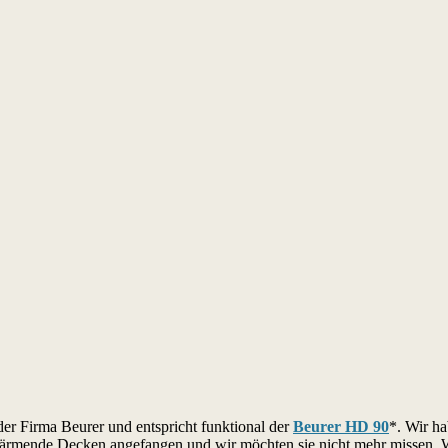
r Firma Beurer und entspricht funktional der
Beurer HD 90
*. Wir ha
 wärmende Decken angefangen und wir möchten sie nicht mehr missen. 