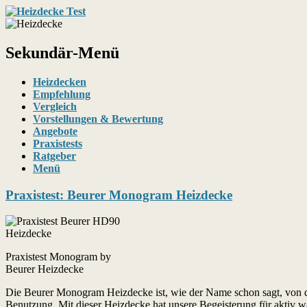
Ratgeber, Tests, Angebote, Bestseller
Heizdecken / Wärmedecken
Sekundär-Menü
Heizdecken
Empfehlung
Vergleich
Vorstellungen & Bewertung
Angebote
Praxistests
Ratgeber
Menü
Praxistest: Beurer Monogram Heizdecke
Praxistest Monogram by
Beurer Heizdecke
Die Beurer Monogram Heizdecke ist, wie der Name schon sagt, von de
Benutzung. Mit dieser Heizdecke hat unsere Begeisterung für aktiv